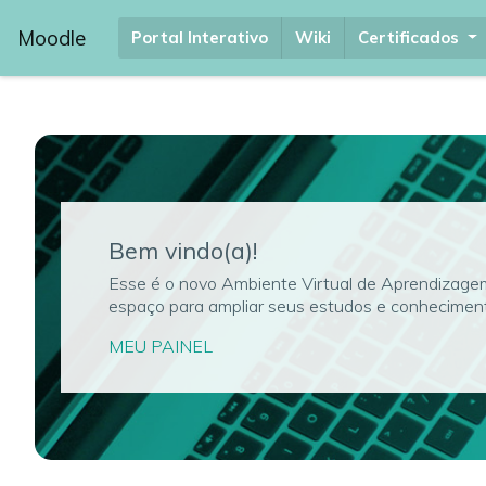
Ir para o conteúdo principal
...
Moodle
Portal Interativo
Wiki
Certificados
Bem vindo(a)!
Esse é o novo Ambiente Virtual de Aprendizag
espaço para ampliar seus estudos e conhecimen
MEU PAINEL