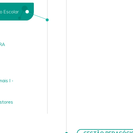
o Escolar
RA
ais I -
stores