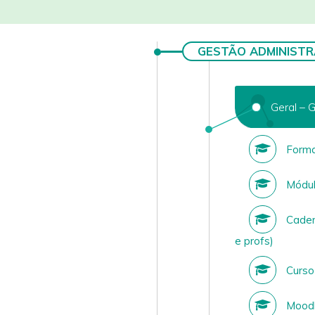
GESTÃO ADMINISTR
Geral – 
Forma
Módulo
Cadern
e profs)
Curso 
Moodl